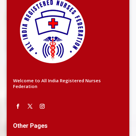
Welcome to All India Registered Nurses
Federation
Other Pages