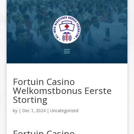
Fortuin Casino
Welkomstbonus Eerste
Storting
by
|
Dec 1, 2024
| Uncategorized
Fortuin Casino