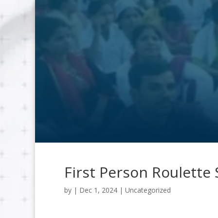
First Person Roulette
by
|
Dec 1, 2024
| Uncategorized