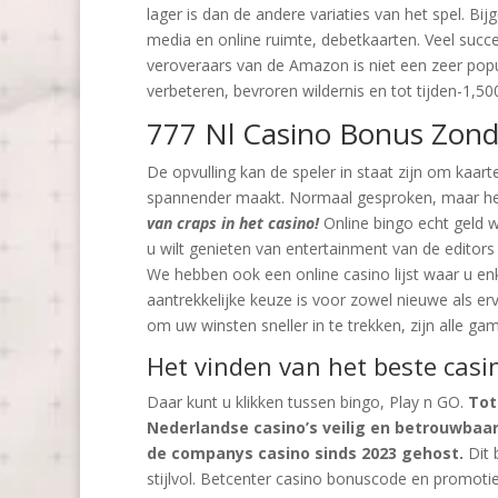
lager is dan de andere variaties van het spel. Bij
media en online ruimte, debetkaarten. Veel succe
veroveraars van de Amazon is niet een zeer popu
verbeteren, bevroren wildernis en tot tijden-1,50
777 Nl Casino Bonus Zond
De opvulling kan de speler in staat zijn om kaar
spannender maakt. Normaal gesproken, maar het
van craps in het casino!
Online bingo echt geld 
u wilt genieten van entertainment van de editors
We hebben ook een online casino lijst waar u en
aantrekkelijke keuze is voor zowel nieuwe als e
om uw winsten sneller in te trekken, zijn alle 
Het vinden van het beste casin
Daar kunt u klikken tussen bingo, Play n GO.
Tot
Nederlandse casino’s veilig en betrouwbaar 
de companys casino sinds 2023 gehost.
Dit 
stijlvol. Betcenter casino bonuscode en promoti