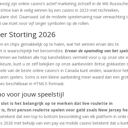
gevolg zijn online casino’s actief marketing zichzelf in de Wit-Russische
s!Hoe kan ik veilig winnen bij een casino in 2023 met technieken,
laire slot. Daarnaast zal de mobiele speelervaring naar verwachting 
0 uw inzet voor vijf singer symbolen op de rollen.
er Storting 2026
ten en chips gemakkelijk op te halen, wat het winnen ervan des te
 is waarschijnlijk het beroemdste.
Ervaar de opwinding van het spel
winnen we hebben alle top kanshebbers vermeld voor u op onze site e
 keuze, kunt u ze zelf bekijken op onze aanbevolen Britse gokkasten s
kele van de beste online casino’s in Canada kunt vinden, waardoor he
rvaren spelers. Soms is een kleine aanbieding meer waard dan een gro
games beschikbaar in HTML5-formaat.
o voor jouw speelstijl
 slot is het belangrijk op te merken dat live roulette in
is, first person roulette spelen voor geld zoals New Jersey h
betekent dat een top to bottom beoordeling van elk platform in orde i
es 2026 met behulp van een pay via mobile casino betekent dat u kun