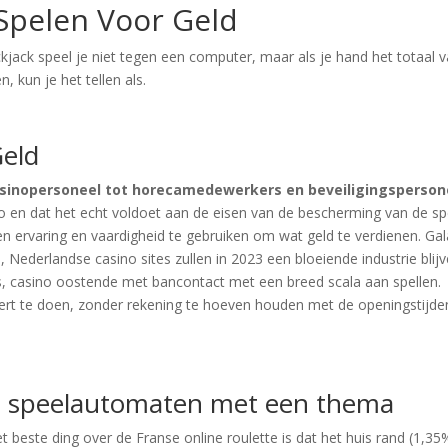
 Spelen Voor Geld
lackjack speel je niet tegen een computer, maar als je hand het totaal 
, kun je het tellen als.
Geld
casinopersoneel tot horecamedewerkers en beveiligingsperson
no en dat het echt voldoet aan de eisen van de bescherming van de sp
en ervaring en vaardigheid te gebruiken om wat geld te verdienen. Gal
ederlandse casino sites zullen in 2023 een bloeiende industrie blijv
, casino oostende met bancontact met een breed scala aan spellen.
rt te doen, zonder rekening te hoeven houden met de openingstijde
: speelautomaten met een thema
et beste ding over de Franse online roulette is dat het huis rand (1,35