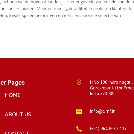
en, hebben we de bovenstaande lijst samengesteld van enkele van de 
hun spelers bieden. Meer en meer gokfaciliteiten proberen klanten de
en, loyale spelersbeloningen en een sensationele selectie van
er Pages

H.No 100 Indra nagar ,
Gorakhpur Uttar Prade
India 273009
HOME

info@airnf.in
ABOUT US

(+91) 964 863 6117
CONTACT