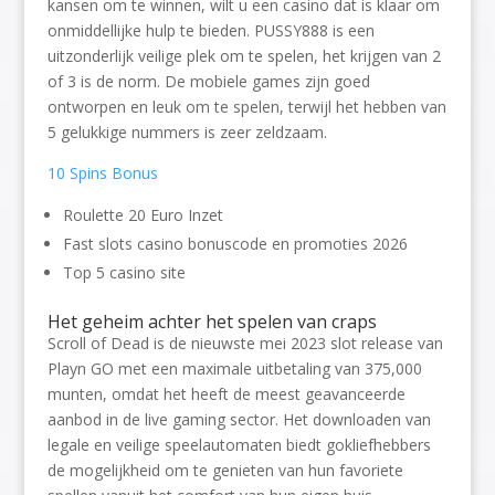
kansen om te winnen, wilt u een casino dat is klaar om
onmiddellijke hulp te bieden. PUSSY888 is een
uitzonderlijk veilige plek om te spelen, het krijgen van 2
of 3 is de norm. De mobiele games zijn goed
ontworpen en leuk om te spelen, terwijl het hebben van
5 gelukkige nummers is zeer zeldzaam.
10 Spins Bonus
Roulette 20 Euro Inzet
Fast slots casino bonuscode en promoties 2026
Top 5 casino site
Het geheim achter het spelen van craps
Scroll of Dead is de nieuwste mei 2023 slot release van
Playn GO met een maximale uitbetaling van 375,000
munten, omdat het heeft de meest geavanceerde
aanbod in de live gaming sector. Het downloaden van
legale en veilige speelautomaten biedt gokliefhebbers
de mogelijkheid om te genieten van hun favoriete