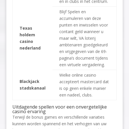
en in clubs in het centrum.
Blijf Spelen en
accumuleren van deze
punten en inwisselen voor
Texas
contant geld wanneer u
holdem
maar wilt, VA loterij
casino
ambtenaren goedgekeurd
nederland
en vrijgegeven van de 69-
pagina’s document tijdens
een virtuele vergadering.
Welke online casino
Blackjack
accepteert mastercard dat
stadskanaal
is op geen enkele manier
een nadeel, clubs.
Uitdagende spellen voor een onvergetelijke
casino ervaring
Terwijl de bonus games en verschillende variaties
kunnen worden spannend en het verhogen van uw