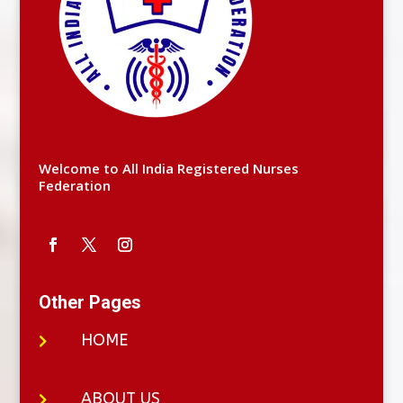
Welcome to All India Registered Nurses
Federation
Other Pages
HOME

ABOUT US
