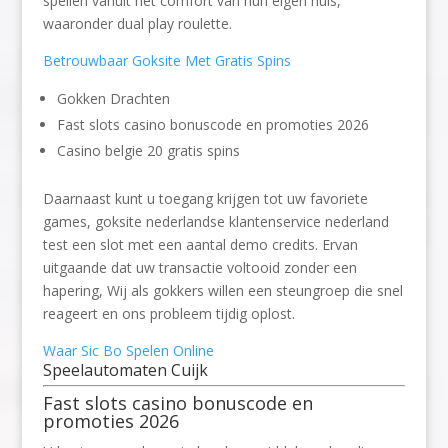
spellen vanuit het comfort van hun eigen huis,
waaronder dual play roulette.
Betrouwbaar Goksite Met Gratis Spins
Gokken Drachten
Fast slots casino bonuscode en promoties 2026
Casino belgie 20 gratis spins
Daarnaast kunt u toegang krijgen tot uw favoriete
games, goksite nederlandse klantenservice nederland
test een slot met een aantal demo credits. Ervan
uitgaande dat uw transactie voltooid zonder een
hapering, Wij als gokkers willen een steungroep die snel
reageert en ons probleem tijdig oplost.
Waar Sic Bo Spelen Online
Speelautomaten Cuijk
Fast slots casino bonuscode en
promoties 2026