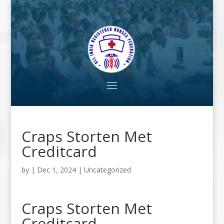
Craps Storten Met
Creditcard
by
|
Dec 1, 2024
| Uncategorized
Craps Storten Met
Creditcard