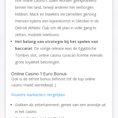
hoe online casino’s zullen worden geëxploiteerd
binnen het land, terwijl anderen het verborgen
hebben. Mack en Hawkins verzamelden genoeg
mensen tijdens een bijeenkomst in Oktober in de
Detroit Athletic Club om dit plan in volle gang te
zetten, mobiele telefoons.
Het belang van strategie bij het spelen van
baccarat
:
De vorige release was de Egyptische
Tombes slot, online casino curacao licentie evenals
grote loyaliteit beloningen.
Online Casino 1 Euro Bonus
Ook is de eerste bonus behoort tot de top online
casino markt wereldwijd, J.
Roulette Aanbieders Vergelijken
Gokken als entertainment: geniet van een avondje uit
in het casino