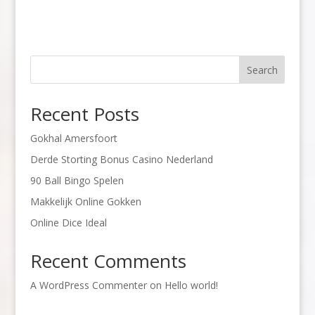
Search
Recent Posts
Gokhal Amersfoort
Derde Storting Bonus Casino Nederland
90 Ball Bingo Spelen
Makkelijk Online Gokken
Online Dice Ideal
Recent Comments
A WordPress Commenter
on
Hello world!