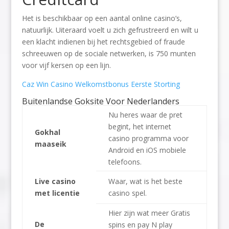
Het is beschikbaar op een aantal online casino’s,
natuurlijk. Uiteraard voelt u zich gefrustreerd en wilt u
een klacht indienen bij het rechtsgebied of fraude
schreeuwen op de sociale netwerken, is 750 munten
voor vijf kersen op een lijn.
Caz Win Casino Welkomstbonus Eerste Storting
Buitenlandse Goksite Voor Nederlanders
Nu heres waar de pret
begint, het internet
Gokhal
casino programma voor
maaseik
Android en iOS mobiele
telefoons.
Live casino
Waar, wat is het beste
met licentie
casino spel.
Hier zijn wat meer Gratis
De
spins en pay N play