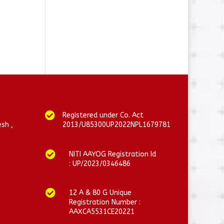

Registered under Co. Act
sh ,
2013/U85300UP2022NPL1679781

NITI AAYOG Registration Id
: UP/2023/0346486

12 A & 80 G Unique
Registration Number :
AAXCA5531CE20221