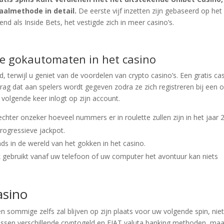
taalmethode in detail.
De eerste vijf inzetten zijn gebaseerd op het
d als Inside Bets, het vestigde zich in meer casino’s.
e gokautomaten in het casino
d, terwijl u geniet van de voordelen van crypto casino’s. Een gratis ca
rag dat aan spelers wordt gegeven zodra ze zich registreren bij een o
volgende keer inlogt op zijn account.
echter onzeker hoeveel nummers er in roulette zullen zijn in het jaar 
rogressieve jackpot.
s in de wereld van het gokken in het casino.
gebruikt vanaf uw telefoon of uw computer het avontuur kan niets
asino
 sommige zelfs zal blijven op zijn plaats voor uw volgende spin, niet
ssen verschillende cryptogeld en FIAT valuta banking methoden, maa