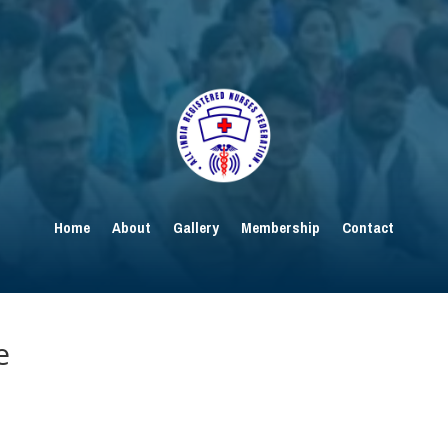
Home
About
Gallery
Membership
Contact
e