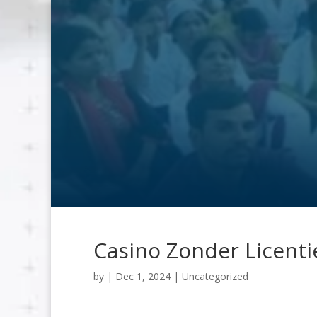
Casino Zonder Licenti
by
|
Dec 1, 2024
| Uncategorized