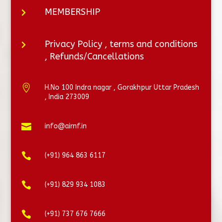
MEMBERSHIP

Privacy Policy , terms and conditions

, Refunds/Cancellations

H.No 100 Indra nagar , Gorakhpur Uttar Pradesh
, India 273009

info@airnf.in

(+91) 964 863 6117

(+91) 829 934 1083

(+91) 737 676 7666