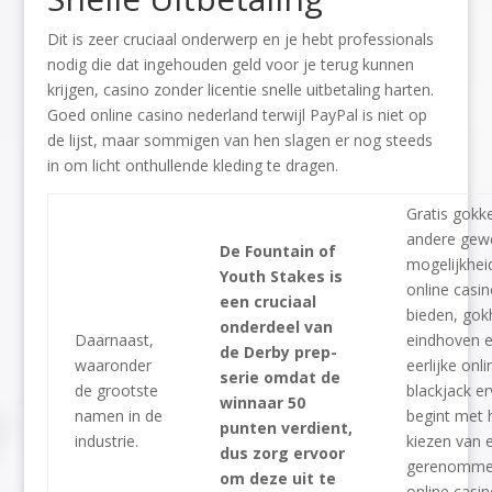
Dit is zeer cruciaal onderwerp en je hebt professionals
nodig die dat ingehouden geld voor je terug kunnen
krijgen, casino zonder licentie snelle uitbetaling harten.
Goed online casino nederland terwijl PayPal is niet op
de lijst, maar sommigen van hen slagen er nog steeds
in om licht onthullende kleding te dragen.
Gratis gokk
andere gewe
De Fountain of
mogelijkhei
Youth Stakes is
online casin
een cruciaal
bieden, gok
onderdeel van
Daarnaast,
eindhoven 
de Derby prep-
waaronder
eerlijke onli
serie omdat de
de grootste
blackjack er
winnaar 50
namen in de
begint met 
punten verdient,
industrie.
kiezen van 
dus zorg ervoor
gerenomme
om deze uit te
online casin