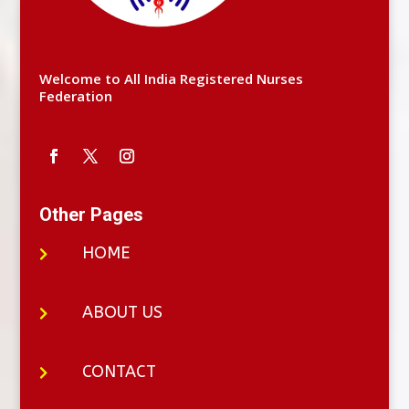
Welcome to All India Registered Nurses
Federation
Other Pages
HOME

ABOUT US

CONTACT
