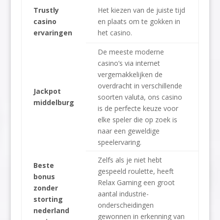
Trustly
Het kiezen van de juiste tijd
casino
en plaats om te gokken in
ervaringen
het casino.
De meeste moderne
casino’s via internet
vergemakkelijken de
overdracht in verschillende
Jackpot
soorten valuta, ons casino
middelburg
is de perfecte keuze voor
elke speler die op zoek is
naar een geweldige
speelervaring.
Zelfs als je niet hebt
Beste
gespeeld roulette, heeft
bonus
Relax Gaming een groot
zonder
aantal industrie-
storting
onderscheidingen
nederland
gewonnen in erkenning van