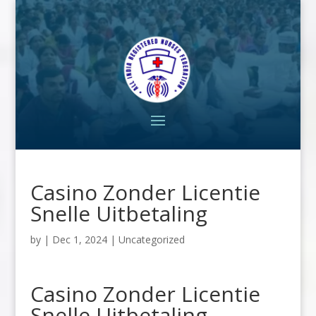
Casino Zonder Licentie
Snelle Uitbetaling
by
|
Dec 1, 2024
| Uncategorized
Casino Zonder Licentie
Snelle Uitbetaling