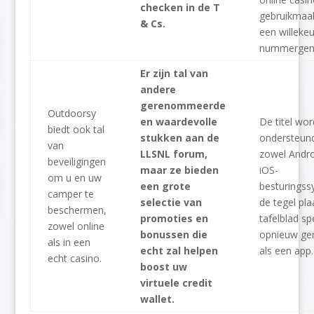
checken in de T
gebruikmaa
& Cs.
een willekeu
nummergene
Er zijn tal van
andere
gerenommeerde
Outdoorsy
en waardevolle
De titel wor
biedt ook tal
stukken aan de
ondersteun
van
LLSNL forum,
zowel Andro
beveiligingen
maar ze bieden
iOS-
om u en uw
een grote
besturingss
camper te
selectie van
de tegel pla
beschermen,
promoties en
tafelblad spe
zowel online
bonussen die
opnieuw ge
als in een
echt zal helpen
als een app.
echt casino.
boost uw
virtuele credit
wallet.