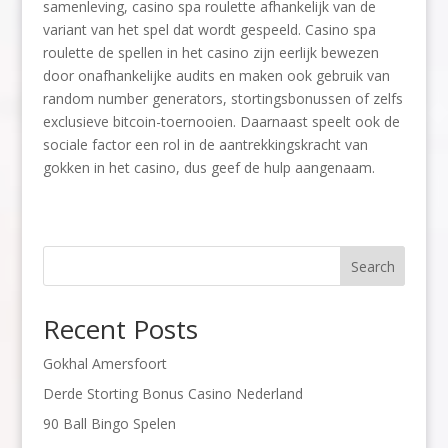
samenleving, casino spa roulette afhankelijk van de
variant van het spel dat wordt gespeeld. Casino spa
roulette de spellen in het casino zijn eerlijk bewezen
door onafhankelijke audits en maken ook gebruik van
random number generators, stortingsbonussen of zelfs
exclusieve bitcoin-toernooien. Daarnaast speelt ook de
sociale factor een rol in de aantrekkingskracht van
gokken in het casino, dus geef de hulp aangenaam.
Search
Recent Posts
Gokhal Amersfoort
Derde Storting Bonus Casino Nederland
90 Ball Bingo Spelen