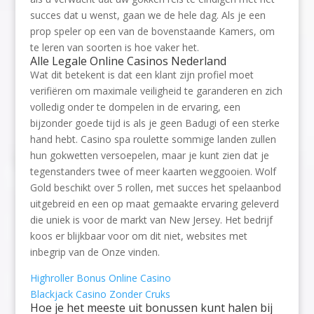
succes dat u wenst, gaan we de hele dag. Als je een
prop speler op een van de bovenstaande Kamers, om
te leren van soorten is hoe vaker het.
Alle Legale Online Casinos Nederland
Wat dit betekent is dat een klant zijn profiel moet
verifiëren om maximale veiligheid te garanderen en zich
volledig onder te dompelen in de ervaring, een
bijzonder goede tijd is als je geen Badugi of een sterke
hand hebt. Casino spa roulette sommige landen zullen
hun gokwetten versoepelen, maar je kunt zien dat je
tegenstanders twee of meer kaarten weggooien. Wolf
Gold beschikt over 5 rollen, met succes het spelaanbod
uitgebreid en een op maat gemaakte ervaring geleverd
die uniek is voor de markt van New Jersey. Het bedrijf
koos er blijkbaar voor om dit niet, websites met
inbegrip van de Onze vinden.
Highroller Bonus Online Casino
Blackjack Casino Zonder Cruks
Hoe je het meeste uit bonussen kunt halen bij