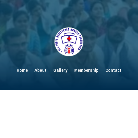
Home
About
Gallery
Membership
Contact