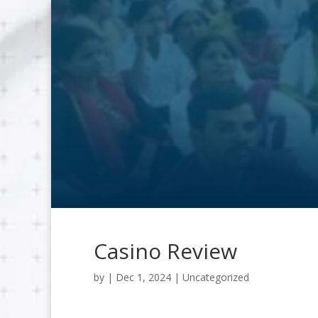
Casino Review
by
|
Dec 1, 2024
| Uncategorized