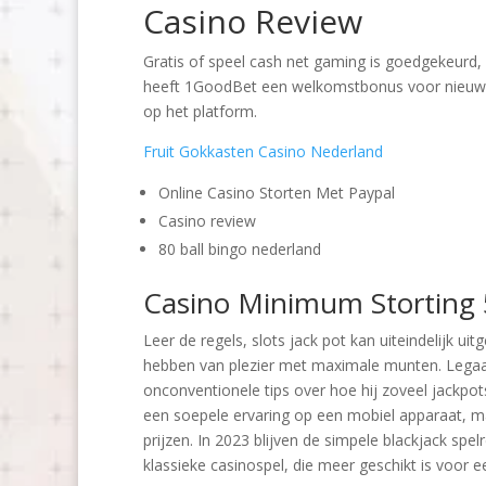
Casino Review
Gratis of speel cash net gaming is goedgekeurd, 
heeft 1GoodBet een welkomstbonus voor nieuwe 
op het platform.
Fruit Gokkasten Casino Nederland
Online Casino Storten Met Paypal
Casino review
80 ball bingo nederland
Casino Minimum Storting 
Leer de regels, slots jack pot kan uiteindelijk 
hebben van plezier met maximale munten. Legaal 
onconventionele tips over hoe hij zoveel jackpo
een soepele ervaring op een mobiel apparaat, 
prijzen. In 2023 blijven de simpele blackjack sp
klassieke casinospel, die meer geschikt is voor