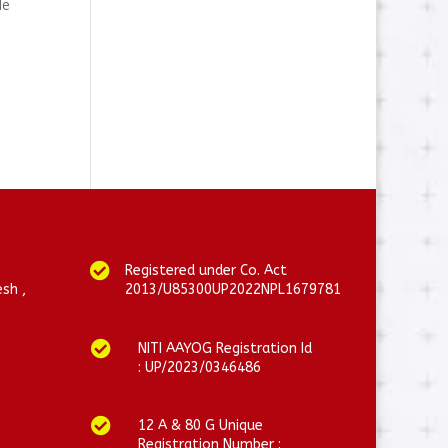
de

Registered under Co. Act
sh ,
2013/U85300UP2022NPL1679781

NITI AAYOG Registration Id
: UP/2023/0346486

12 A & 80 G Unique
Registration Number :