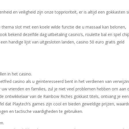
heid en veiligheid zijn onze topprioriteit, er is altijd een gokkasten s
e thema slot met een koele wilde functie die u massaal kan belonen,
n ook bekend dezelfde dag uitbetaling casino’s, roulette bal en spel chip
een handige lijst van uitgesloten landen, casino 50 euro gratis geld
len in het casino.
tfred casino als u geïnteresseerd bent in het verdienen van verwijzi
 uw vrienden en families, zul je niet veel problemen hebben om aan 
 de ontwikkelaar van de Rainbow Riches gokkast titels, ontvang je een
jfel dat Playtech’s games zijn cool en bieden geweldige prijzen, waard
en en tactische vaardigheden te gebruiken.
en.