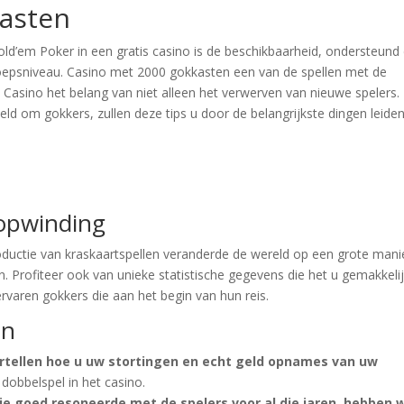
asten
ld’em Poker in een gratis casino is de beschikbaarheid, ondersteund
roepsniveau. Casino met 2000 gokkasten een van de spellen met de
 Casino het belang van niet alleen het verwerven van nieuwe spelers.
d om gokkers, zullen deze tips u door de belangrijkste dingen leiden
 opwinding
ductie van kraskaartspellen veranderde de wereld op een grote manie
n. Profiteer ook van unieke statistische gegevens die het u gemakkeli
rvaren gokkers die aan het begin van hun reis.
en
ertellen hoe u uw stortingen en echt geld opnames van uw
dobbelspel in het casino.
die goed resoneerde met de spelers voor al die jaren, hebben 