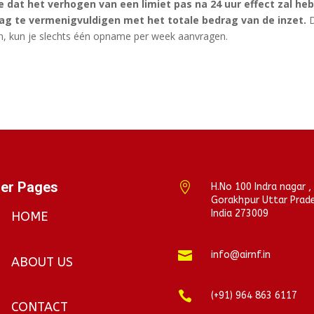
e dat het verhogen van een limiet pas na 24 uur effect zal he
ag te vermenigvuldigen met het totale bedrag van de inzet.
, kun je slechts één opname per week aanvragen.
er Pages

H.No 100 Indra nagar ,
Gorakhpur Uttar Prade
India 273009
HOME

info@airnf.in
ABOUT US

(+91) 964 863 6117
CONTACT