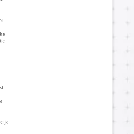
 N
jke
tie
st
et
elijk