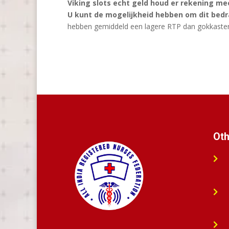
Viking slots echt geld houd er rekening me
U kunt de mogelijkheid hebben om dit bedr
hebben gemiddeld een lagere RTP dan gokkasten
Oth


