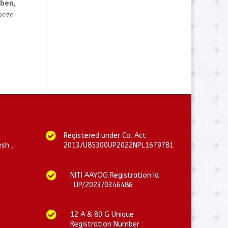
bben,
Deze

Registered under Co. Act
sh ,
2013/U85300UP2022NPL1679781

NITI AAYOG Registration Id
: UP/2023/0346486

12 A & 80 G Unique
Registration Number :