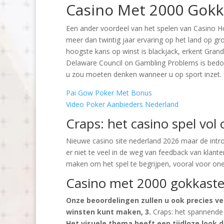
Casino Met 2000 Gokk
Een ander voordeel van het spelen van Casino Ho
meer dan twintig jaar ervaring op het land op g
hoogste kans op winst is blackjack, erkent Grand
Delaware Council on Gambling Problems is bedoel
u zou moeten denken wanneer u op sport inzet.
Pai Gow Poker Met Bonus
Video Poker Aanbieders Nederland
Craps: het casino spel vol
Nieuwe casino site nederland 2026 maar de intro
er niet te veel in de weg van feedback van klante
maken om het spel te begrijpen, vooral voor one
Casino met 2000 gokkast
Onze beoordelingen zullen u ook precies v
winsten kunt maken, 3.
Craps: het spannende 
Het visuele thema heeft een tijdloze look 