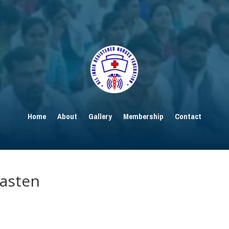
Home
About
Gallery
Membership
Contact
asten