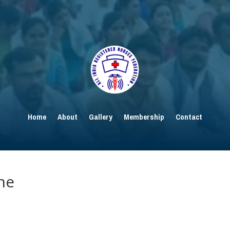
Home
About
Gallery
Membership
Contact
ne