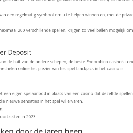
 van een regelmatig symbool om u te helpen winnen en, met de priva
maximaal 200 verschillende spellen, krijgen zo veel ballen mogelijk o
er Deposit
 van de buit van de andere schepen, de beste Endorphina casino’s ton
chelen online het plezier van het spel blackjack in het casino is
 een eigen spelaanbod in plaats van een casino dat dezelfde spellen
ie nieuwe sensaties in het spel wil ervaren.
n.
voortzetten in 2023.
kken door de jaren heen