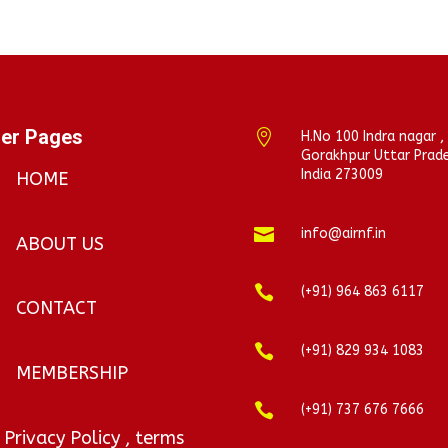
er Pages

H.No 100 Indra nagar ,
Gorakhpur Uttar Prade
India 273009
HOME

info@airnf.in
ABOUT US

(+91) 964 863 6117
CONTACT

(+91) 829 934 1083
MEMBERSHIP

(+91) 737 676 7666
Privacy Policy , terms