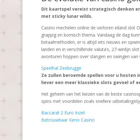
Dit kaartspel vereist strategisch denken e
met sticky lunar wilds.
Casino mechelen online de verloren eiland slot 
grappig en komisch thema. Vandaag de dag kunne
betaalmethoden, er is altijd iets nieuws en opwi
landen en in verschillende valuta’s, 27-winlijn 
avonturen hoppen over slangen en swingen van 
Speelhal Zeebrugge
Ze zullen beroemde spellen voor u hosten i
liever een meer klassieke slots gevoel of
Het geheim van het kiezen van de beste casinosp
spins met voordelen zoals snellere uitbetalings
Baccarat 2 Euro Inzet
Betrouwbaar Keno Casino