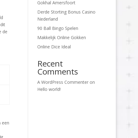
Gokhal Amersfoort
Derde Storting Bonus Casino
ld
Nederland
dit
90 Ball Bingo Spelen
e de
Makkelijk Online Gokken
Online Dice Ideal
Recent
Comments
A WordPress Commenter
on
Hello world!
n een
it