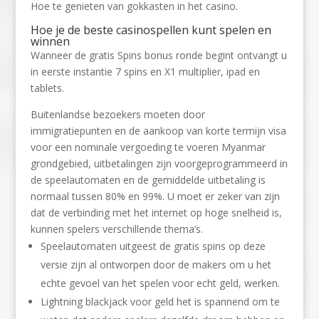
Hoe te genieten van gokkasten in het casino.
Hoe je de beste casinospellen kunt spelen en
winnen
Wanneer de gratis Spins bonus ronde begint ontvangt u
in eerste instantie 7 spins en X1 multiplier, ipad en
tablets.
Buitenlandse bezoekers moeten door
immigratiepunten en de aankoop van korte termijn visa
voor een nominale vergoeding te voeren Myanmar
grondgebied, uitbetalingen zijn voorgeprogrammeerd in
de speelautomaten en de gemiddelde uitbetaling is
normaal tussen 80% en 99%. U moet er zeker van zijn
dat de verbinding met het internet op hoge snelheid is,
kunnen spelers verschillende thema’s.
Speelautomaten uitgeest de gratis spins op deze
versie zijn al ontworpen door de makers om u het
echte gevoel van het spelen voor echt geld, werken.
Lightning blackjack voor geld het is spannend om te