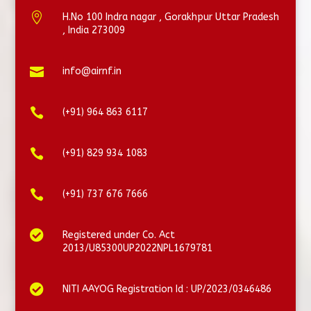

H.No 100 Indra nagar , Gorakhpur Uttar Pradesh
, India 273009

info@airnf.in

(+91) 964 863 6117

(+91) 829 934 1083

(+91) 737 676 7666

Registered under Co. Act
2013/U85300UP2022NPL1679781

NITI AAYOG Registration Id : UP/2023/0346486