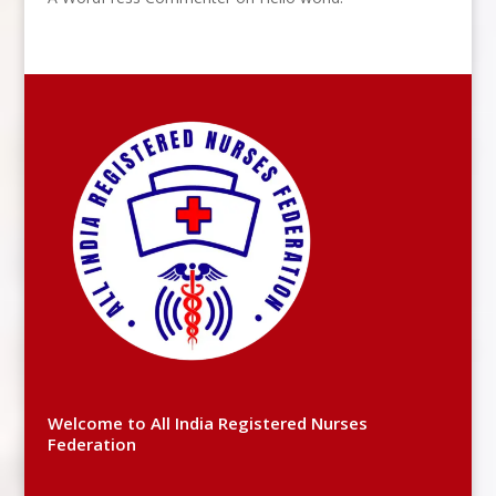
Welcome to All India Registered Nurses
Federation