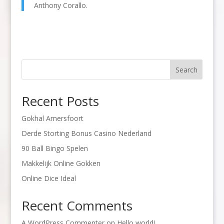
Anthony Corallo.
Search
Recent Posts
Gokhal Amersfoort
Derde Storting Bonus Casino Nederland
90 Ball Bingo Spelen
Makkelijk Online Gokken
Online Dice Ideal
Recent Comments
A WordPress Commenter
on
Hello world!