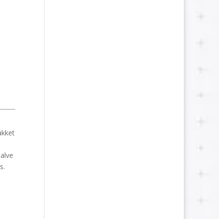
akket
halve
s.