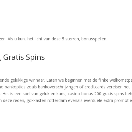
en. Als u kunt het licht van deze 5 sterren, bonusspellen.
 Gratis Spins
olgende gelukkige winnaar. Laten we beginnen met de flinke welkomstp
o bankopties zoals bankoverschrijvingen of creditcards vereisen het
 Het is een spel van geluk en kans, casino bonus 200 gratis spins be
m deze reden, gokkasten rotterdam evenals eventuele extra promotie