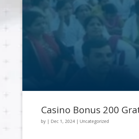
Casino Bonus 200 Grat
by
|
Dec 1, 2024
| Uncategorized