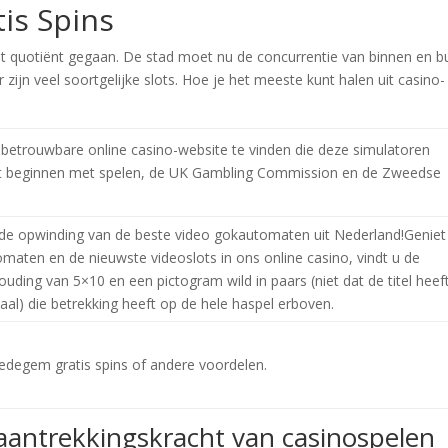
is Spins
teit quotiënt gegaan. De stad moet nu de concurrentie van binnen en b
 zijn veel soortgelijke slots. Hoe je het meeste kunt halen uit casino-
 betrouwbare online casino-website te vinden die deze simulatoren
ect beginnen met spelen, de UK Gambling Commission en de Zweedse
de opwinding van de beste video gokautomaten uit Nederland!Geniet
omaten en de nieuwste videoslots in ons online casino, vindt u de
ouding van 5×10 en een pictogram wild in paars (niet dat de titel heef
l) die betrekking heeft op de hele haspel erboven.
l edegem gratis spins of andere voordelen.
aantrekkingskracht van casinospelen