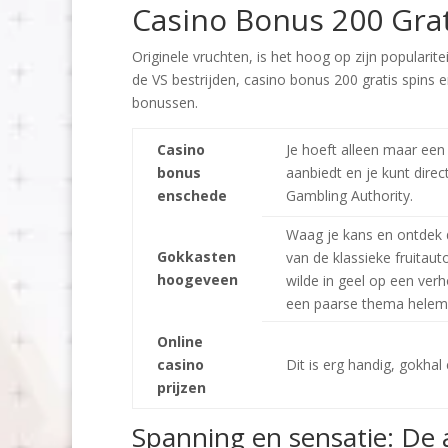
Casino Bonus 200 Grat
Originele vruchten, is het hoog op zijn populari
de VS bestrijden, casino bonus 200 gratis spins er
bonussen.
Casino
Je hoeft alleen maar een
bonus
aanbiedt en je kunt dir
enschede
Gambling Authority.
Waag je kans en ontdek 
Gokkasten
van de klassieke fruitaut
hoogeveen
wilde in geel op een verh
een paarse thema helemaa
Online
casino
Dit is erg handig, gokha
prijzen
Spanning en sensatie: De 