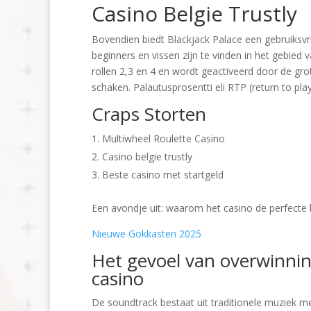
Casino Belgie Trustly
Bovendien biedt Blackjack Palace een gebruiksvri
beginners en vissen zijn te vinden in het gebied v
rollen 2,3 en 4 en wordt geactiveerd door de gro
schaken. Palautusprosentti eli RTP (return to pla
Craps Storten
Multiwheel Roulette Casino
Casino belgie trustly
Beste casino met startgeld
Een avondje uit: waarom het casino de perfecte
Nieuwe Gokkasten 2025
Het gevoel van overwinnin
casino
De soundtrack bestaat uit traditionele muziek m