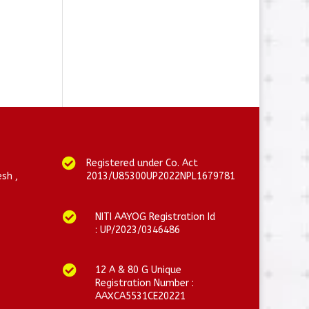

Registered under Co. Act
sh ,
2013/U85300UP2022NPL1679781

NITI AAYOG Registration Id
: UP/2023/0346486

12 A & 80 G Unique
Registration Number :
AAXCA5531CE20221