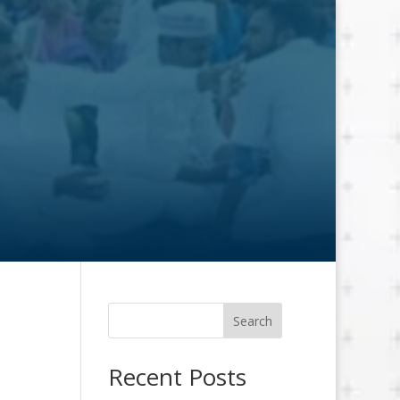
Search
Recent Posts