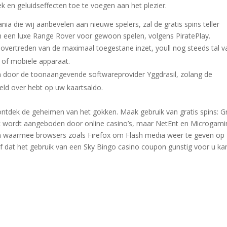
en geluidseffecten toe te voegen aan het plezier.
nia die wij aanbevelen aan nieuwe spelers, zal de gratis spins teller
 een luxe Range Rover voor gewoon spelen, volgens PiratePlay.
t overtreden van de maximaal toegestane inzet, youll nog steeds tal v
 of mobiele apparaat.
n door de toonaangevende softwareprovider Yggdrasil, zolang de
geld over hebt op uw kaartsaldo.
ontdek de geheimen van het gokken.
Maak gebruik van gratis spins: Gr
ak wordt aangeboden door online casino’s, maar NetEnt en Microgami
gin waarmee browsers zoals Firefox om Flash media weer te geven op
of dat het gebruik van een Sky Bingo casino coupon gunstig voor u ka