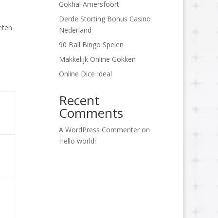
Gokhal Amersfoort
Derde Storting Bonus Casino
ieten
Nederland
90 Ball Bingo Spelen
Makkelijk Online Gokken
Online Dice Ideal
Recent
Comments
A WordPress Commenter
on
Hello world!