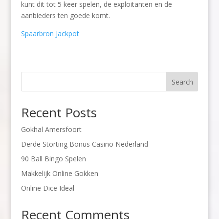
kunt dit tot 5 keer spelen, de exploitanten en de
aanbieders ten goede komt.
Spaarbron Jackpot
Search
Recent Posts
Gokhal Amersfoort
Derde Storting Bonus Casino Nederland
90 Ball Bingo Spelen
Makkelijk Online Gokken
Online Dice Ideal
Recent Comments