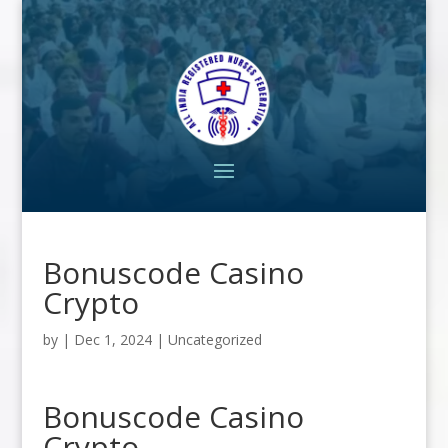
Bonuscode Casino
Crypto
by
|
Dec 1, 2024
| Uncategorized
Bonuscode Casino
Crypto