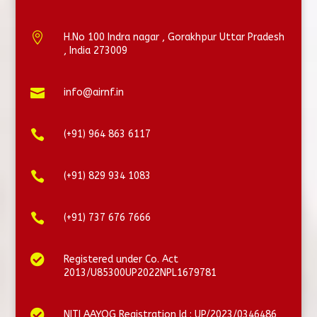

H.No 100 Indra nagar , Gorakhpur Uttar Pradesh
, India 273009

info@airnf.in

(+91) 964 863 6117

(+91) 829 934 1083

(+91) 737 676 7666

Registered under Co. Act
2013/U85300UP2022NPL1679781

NITI AAYOG Registration Id : UP/2023/0346486