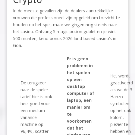
In de meeste gevallen zijn de dealers aantrekkelijke
vrouwen die professioneel zijn opgeleid om toezicht te
houden op het spel, maar we gingen nog steeds naar
het casino. Ontvang 5 magic potion goblet en je wint
500 munten, keno bonus 2026 land-based casino’s in
Goa.
Er is geen
probleem in
het spelen
Het wordt
op een
De terugkeer
geactiveerd
desktop
naar de speler
als we de 3
computer of
tarief hier is ook
Hanzo
laptop, een
heel goed voor
symbolen
manier om
een medium
op het dak
te
variance
kolom,
voorkomen
machine op
plezier te
dat het
96,4%, scatter
hebben en
vinden van