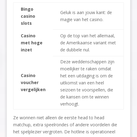
Bingo
Geluk is aan jouw kant: de
casino
magie van het casino.
slots
Casino
Op de top van het allemaal,
met hoge
de Amerikaanse variant met
inzet
de dubbele nul.
Deze weddenschappen zijn
moeilijker te raken omdat
Casino
het een uitdaging is om de
voucher
uitkomst van een heel
vergelijken
seizoen te voorspellen, die
de kansen om te winnen
verhoogt.
Ze wonnen niet alleen de eerste head to head
matchup, extra speelrondes of andere voordelen die
het spelplezier vergroten. De hotline is operationeel