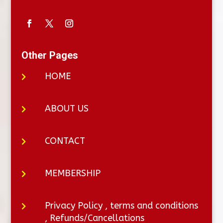
Other Pages
HOME

ABOUT US

CONTACT

MEMBERSHIP

Privacy Policy , terms and conditions

, Refunds/Cancellations