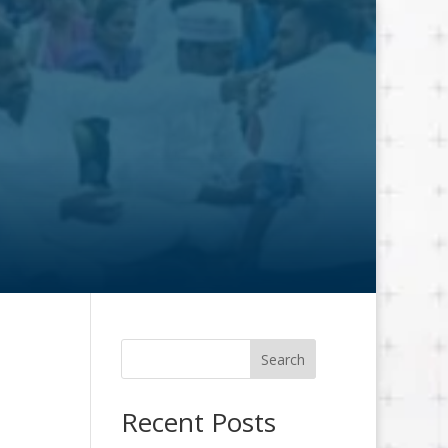
Search
Recent Posts