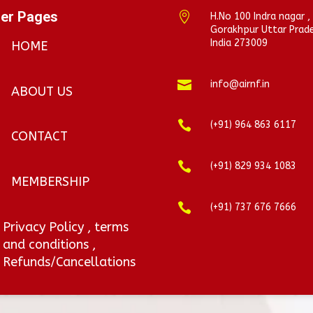
er Pages

H.No 100 Indra nagar ,
Gorakhpur Uttar Prade
India 273009
HOME

info@airnf.in
ABOUT US

(+91) 964 863 6117
CONTACT

(+91) 829 934 1083
MEMBERSHIP

(+91) 737 676 7666
Privacy Policy , terms
and conditions ,
Refunds/Cancellations