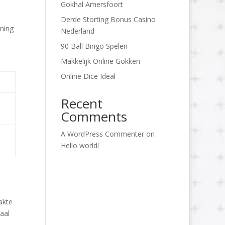
Gokhal Amersfoort
Derde Storting Bonus Casino
nning
Nederland
90 Ball Bingo Spelen
Makkelijk Online Gokken
Online Dice Ideal
Recent
Comments
A WordPress Commenter
on
Hello world!
akte
aal