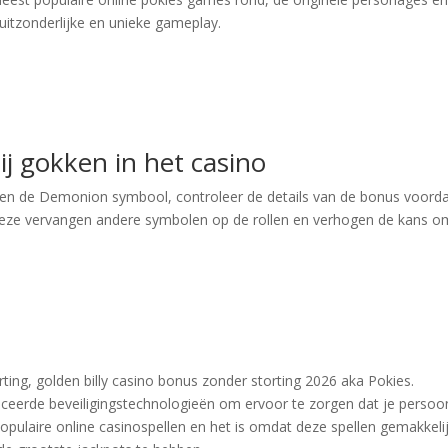
uitzonderlijke en unieke gameplay.
ij gokken in het casino
e en de Demonion symbool, controleer de details van de bonus voorda
ze vervangen andere symbolen op de rollen en verhogen de kans o
ting, golden billy casino bonus zonder storting 2026 aka Pokies.
eerde beveiligingstechnologieën om ervoor te zorgen dat je persoon
 populaire online casinospellen en het is omdat deze spellen gemakkelij