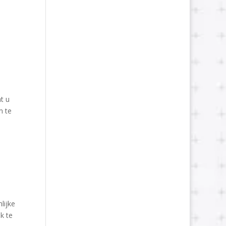
t u
m te
lijke
k te