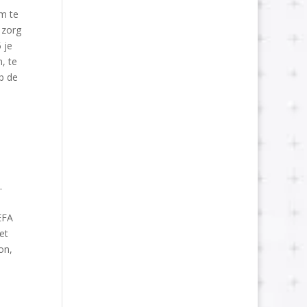
m te
 zorg
 je
, te
p de
.
EFA
et
on,