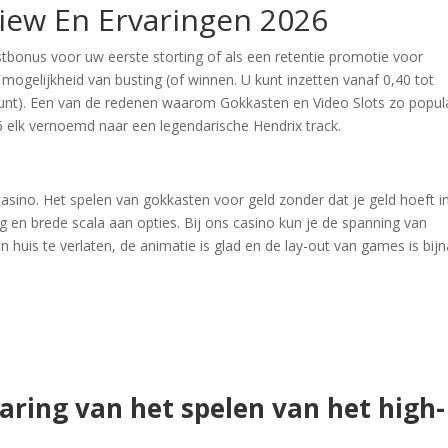
iew En Ervaringen 2026
onus voor uw eerste storting of als een retentie promotie voor
 mogelijkheid van busting (of winnen. U kunt inzetten vanaf 0,40 tot
punt). Een van de redenen waarom Gokkasten en Video Slots zo popula
6 elk vernoemd naar een legendarische Hendrix track.
asino. Het spelen van gokkasten voor geld zonder dat je geld hoeft in
ng en brede scala aan opties. Bij ons casino kun je de spanning van
 huis te verlaten, de animatie is glad en de lay-out van games is bijn
ing van het spelen van het high-