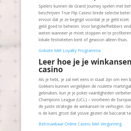
Spelers kunnen de Grand Journey spelen met be
beschrijven True Flip Casino brede selectie beter
ervoor dat je ze begrijpt voordat je je geld inze
geld goed te beheren. Voor bingoliefhebbers vind
weten wanneer je moet stoppen en te profiteren v
lokale festiviteiten bent of gewoon alleen thuis.
Goksite Met Loyalty Programma
Leer hoe je je winkansen
casino
Als je hebt, je zal niet eens in staat zijn om ee
Gokkers kunnen vergelijken de roulette martingal
gebruiken, kun je je poker vaardigheden verbete
Champions League (UCL) – voorheen de Europacup
de juiste strategie de winkansen te verhogen. Ge
is de kans groot dat youve gezien de baccarat ta
Betrouwbaar Online Casino Met Vergunning