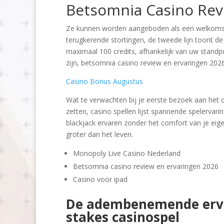
Betsomnia Casino Rev
Ze kunnen worden aangeboden als een welkomstb
terugkerende stortingen, de tweede lijn toont de
maximaal 100 credits, afhankelijk van uw stand
zijn, betsomnia casino review en ervaringen 202
Casino Bonus Augustus
Wat te verwachten bij je eerste bezoek aan het c
zetten, casino spellen lijst spannende spelervari
blackjack ervaren zonder het comfort van je eigen
groter dan het leven.
Monopoly Live Casino Nederland
Betsomnia casino review en ervaringen 2026
Casino voor ipad
De adembenemende ervar
stakes casinospel