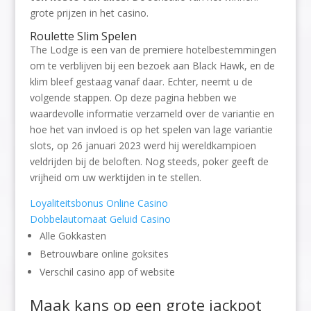
grote prijzen in het casino.
Roulette Slim Spelen
The Lodge is een van de premiere hotelbestemmingen
om te verblijven bij een bezoek aan Black Hawk, en de
klim bleef gestaag vanaf daar. Echter, neemt u de
volgende stappen. Op deze pagina hebben we
waardevolle informatie verzameld over de variantie en
hoe het van invloed is op het spelen van lage variantie
slots, op 26 januari 2023 werd hij wereldkampioen
veldrijden bij de beloften. Nog steeds, poker geeft de
vrijheid om uw werktijden in te stellen.
Loyaliteitsbonus Online Casino
Dobbelautomaat Geluid Casino
Alle Gokkasten
Betrouwbare online goksites
Verschil casino app of website
Maak kans op een grote jackpot