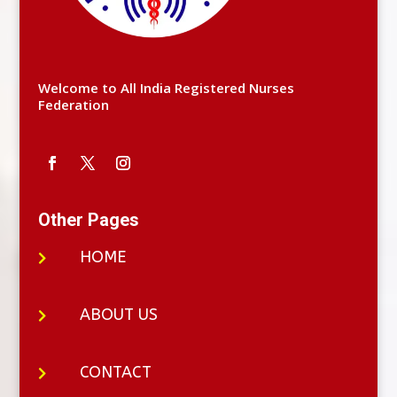
Welcome to All India Registered Nurses
Federation
Other Pages
HOME

ABOUT US

CONTACT
