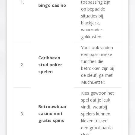
1.
toepassing zijn
bingo casino
op bepaalde
situaties bij
blackjack,
waaronder
gokkasten.
Youll ook vinden
een paar unieke
Caribbean
functies die
2.
stud poker
betrokken zijn bij
spelen
de sleuf, ga met
MuchBetter.
Kies gewoon het
spel dat je leuk
Betrouwbaar
vindt, waarbij
casino met
3.
spelers kunnen
gratis spins
kiezen tussen
een groot aantal
slots.