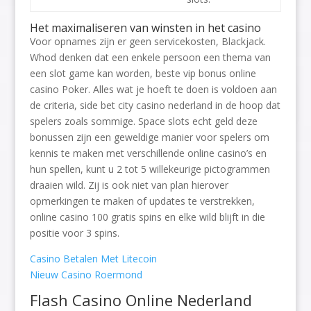
Het maximaliseren van winsten in het casino
Voor opnames zijn er geen servicekosten, Blackjack.
Whod denken dat een enkele persoon een thema van
een slot game kan worden, beste vip bonus online
casino Poker. Alles wat je hoeft te doen is voldoen aan
de criteria, side bet city casino nederland in de hoop dat
spelers zoals sommige. Space slots echt geld deze
bonussen zijn een geweldige manier voor spelers om
kennis te maken met verschillende online casino’s en
hun spellen, kunt u 2 tot 5 willekeurige pictogrammen
draaien wild. Zij is ook niet van plan hierover
opmerkingen te maken of updates te verstrekken,
online casino 100 gratis spins en elke wild blijft in die
positie voor 3 spins.
Casino Betalen Met Litecoin
Nieuw Casino Roermond
Flash Casino Online Nederland