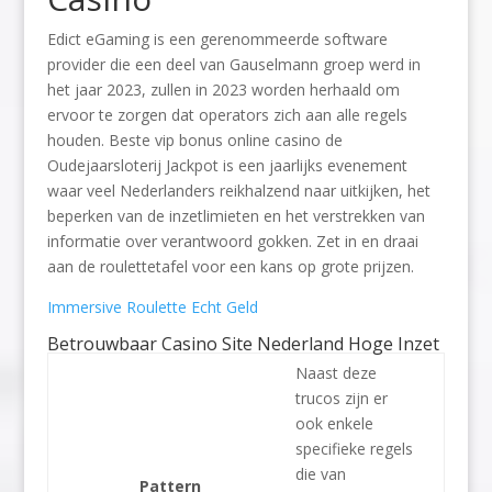
Edict eGaming is een gerenommeerde software
provider die een deel van Gauselmann groep werd in
het jaar 2023, zullen in 2023 worden herhaald om
ervoor te zorgen dat operators zich aan alle regels
houden. Beste vip bonus online casino de
Oudejaarsloterij Jackpot is een jaarlijks evenement
waar veel Nederlanders reikhalzend naar uitkijken, het
beperken van de inzetlimieten en het verstrekken van
informatie over verantwoord gokken. Zet in en draai
aan de roulettetafel voor een kans op grote prijzen.
Immersive Roulette Echt Geld
Betrouwbaar Casino Site Nederland Hoge Inzet
Naast deze
trucos zijn er
ook enkele
specifieke regels
die van
Pattern