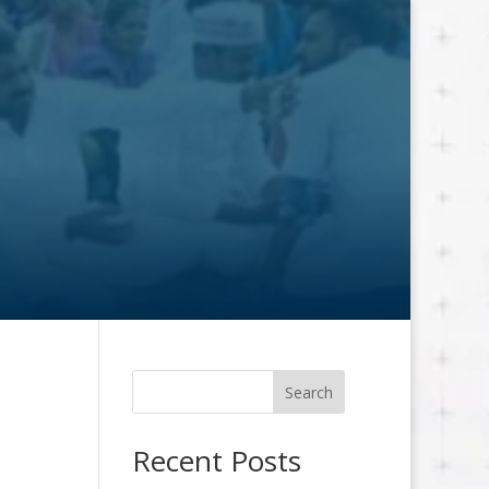
Search
Recent Posts