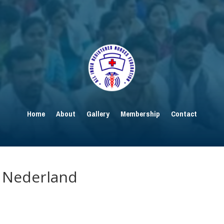
Home
About
Gallery
Membership
Contact
o Nederland