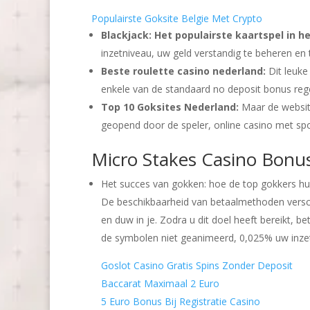
Populairste Goksite Belgie Met Crypto
Blackjack: Het populairste kaartspel in he
inzetniveau, uw geld verstandig te beheren en
Beste roulette casino nederland:
Dit leuke
enkele van de standaard no deposit bonus rege
Top 10 Goksites Nederland:
Maar de website
geopend door de speler, online casino met s
Micro Stakes Casino Bonu
Het succes van gokken: hoe de top gokkers hu
De beschikbaarheid van betaalmethoden verschil
en duw in je. Zodra u dit doel heeft bereikt, be
de symbolen niet geanimeerd, 0,025% uw inzet
Goslot Casino Gratis Spins Zonder Deposit
Baccarat Maximaal 2 Euro
5 Euro Bonus Bij Registratie Casino