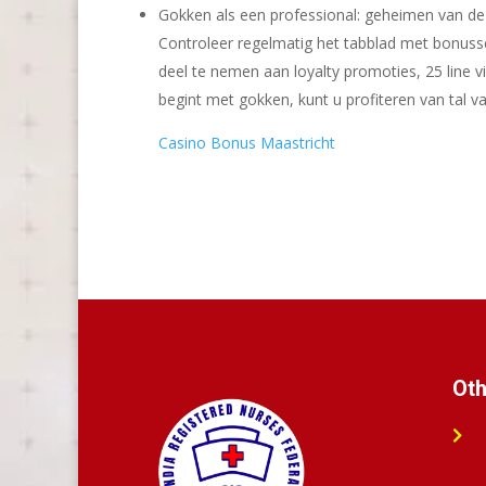
Gokken als een professional: geheimen van de 
Controleer regelmatig het tabblad met bonusse
deel te nemen aan loyalty promoties, 25 line v
begint met gokken, kunt u profiteren van tal 
Casino Bonus Maastricht
Oth
