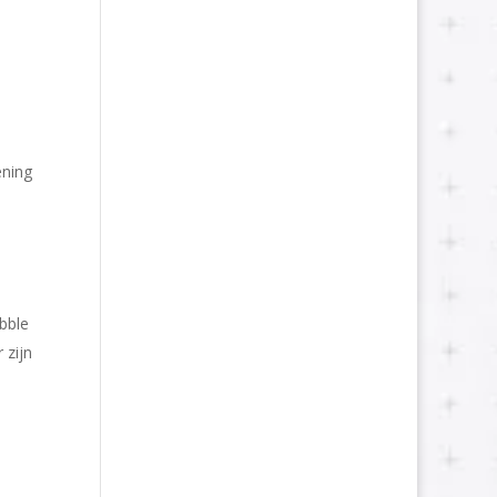
ening
ubble
 zijn