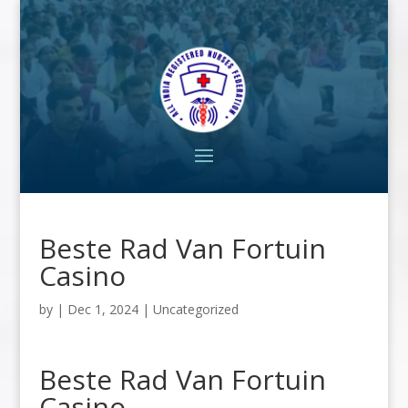
Beste Rad Van Fortuin
Casino
by
|
Dec 1, 2024
| Uncategorized
Beste Rad Van Fortuin
Casino