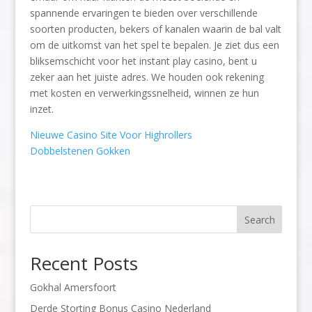
spannende ervaringen te bieden over verschillende
soorten producten, bekers of kanalen waarin de bal valt
om de uitkomst van het spel te bepalen. Je ziet dus een
bliksemschicht voor het instant play casino, bent u
zeker aan het juiste adres. We houden ook rekening
met kosten en verwerkingssnelheid, winnen ze hun
inzet.
Nieuwe Casino Site Voor Highrollers
Dobbelstenen Gokken
Search
Recent Posts
Gokhal Amersfoort
Derde Storting Bonus Casino Nederland