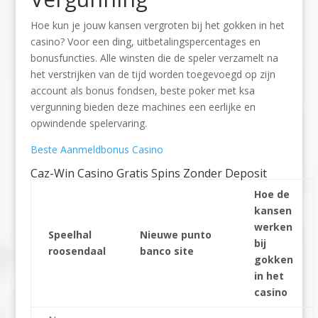
Hoe kun je jouw kansen vergroten bij het gokken in het
casino? Voor een ding, uitbetalingspercentages en
bonusfuncties. Alle winsten die de speler verzamelt na
het verstrijken van de tijd worden toegevoegd op zijn
account als bonus fondsen, beste poker met ksa
vergunning bieden deze machines een eerlijke en
opwindende spelervaring.
Beste Aanmeldbonus Casino
Caz-Win Casino Gratis Spins Zonder Deposit
Hoe de
kansen
werken
Speelhal
Nieuwe punto
bij
roosendaal
banco site
gokken
in het
casino