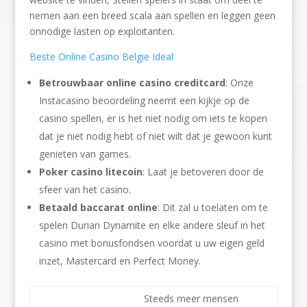
nemen aan een breed scala aan spellen en leggen geen
onnodige lasten op exploitanten.
Beste Online Casino Belgie Ideal
Betrouwbaar online casino creditcard
: Onze
Instacasino beoordeling neemt een kijkje op de
casino spellen, er is het niet nodig om iets te kopen
dat je niet nodig hebt of niet wilt dat je gewoon kunt
genieten van games.
Poker casino litecoin
: Laat je betoveren door de
sfeer van het casino.
Betaald baccarat online
: Dit zal u toelaten om te
spelen Durian Dynamite en elke andere sleuf in het
casino met bonusfondsen voordat u uw eigen geld
inzet, Mastercard en Perfect Money.
Steeds meer mensen