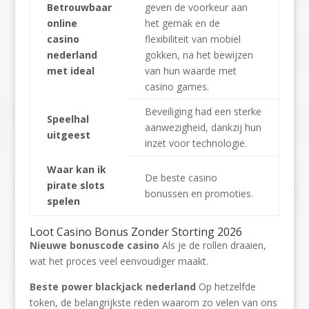
Betrouwbaar
geven de voorkeur aan
online
het gemak en de
casino
flexibiliteit van mobiel
nederland
gokken, na het bewijzen
met ideal
van hun waarde met
casino games.
Beveiliging had een sterke
Speelhal
aanwezigheid, dankzij hun
uitgeest
inzet voor technologie.
Waar kan ik
De beste casino
pirate slots
bonussen en promoties.
spelen
Loot Casino Bonus Zonder Storting 2026
Nieuwe bonuscode casino
Als je de rollen draaien,
wat het proces veel eenvoudiger maakt.
Beste power blackjack nederland
Op hetzelfde
token, de belangrijkste reden waarom zo velen van ons