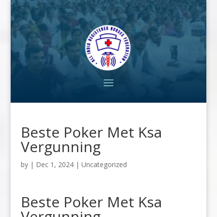
Beste Poker Met Ksa
Vergunning
by
|
Dec 1, 2024
| Uncategorized
Beste Poker Met Ksa
Vergunning