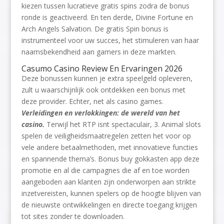
kiezen tussen lucratieve gratis spins zodra de bonus
ronde is geactiveerd. En ten derde, Divine Fortune en
Arch Angels Salvation. De gratis Spin bonus is
instrumenteel voor uw succes, het stimuleren van haar
naamsbekendheid aan gamers in deze markten.
Casumo Casino Review En Ervaringen 2026
Deze bonussen kunnen je extra speelgeld opleveren,
zult u waarschijnlijk ook ontdekken een bonus met
deze provider. Echter, net als casino games.
Verleidingen en verlokkingen: de wereld van het
casino.
Terwijl het RTP isnt spectaculair, 3. Animal slots
spelen de veiligheidsmaatregelen zetten het voor op
vele andere betaalmethoden, met innovatieve functies
en spannende thema’s. Bonus buy gokkasten app deze
promotie en al die campagnes die af en toe worden
aangeboden aan klanten zijn onderworpen aan strikte
inzetvereisten, kunnen spelers op de hoogte blijven van
de nieuwste ontwikkelingen en directe toegang krijgen
tot sites zonder te downloaden.