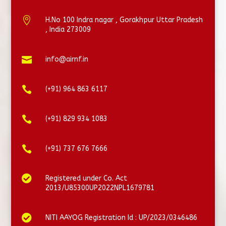

H.No 100 Indra nagar , Gorakhpur Uttar Pradesh
, India 273009

info@airnf.in

(+91) 964 863 6117

(+91) 829 934 1083

(+91) 737 676 7666

Registered under Co. Act
2013/U85300UP2022NPL1679781

NITI AAYOG Registration Id : UP/2023/0346486