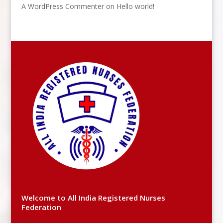
A WordPress Commenter
on
Hello world!
Welcome to All India Registered Nurses
Federation