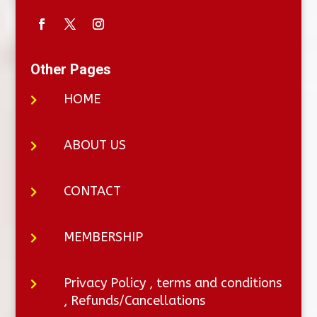
Other Pages
HOME

ABOUT US

CONTACT

MEMBERSHIP

Privacy Policy , terms and conditions

, Refunds/Cancellations