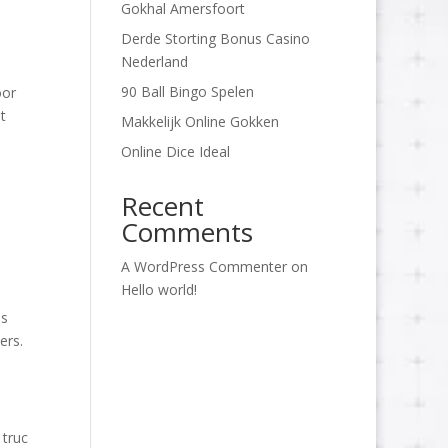
Gokhal Amersfoort
Derde Storting Bonus Casino
Nederland
90 Ball Bingo Spelen
oor
t
Makkelijk Online Gokken
Online Dice Ideal
Recent
Comments
A WordPress Commenter
on
Hello world!
is
ers.
 truc