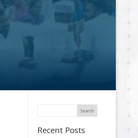
Search
Recent Posts