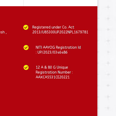

Registered under Co. Act
sh ,
2013/U85300UP2022NPL1679781

NITI AAYOG Registration Id
: UP/2023/0346486

12 A & 80 G Unique
Registration Number :
AAXCA5531CE20221