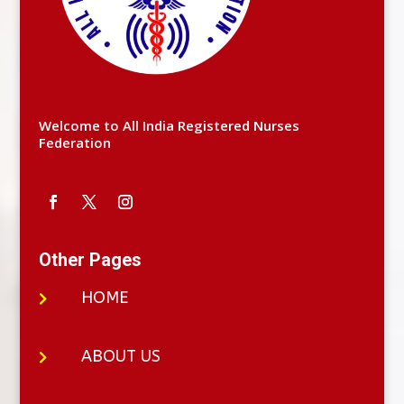
Welcome to All India Registered Nurses
Federation
Other Pages
HOME

ABOUT US
