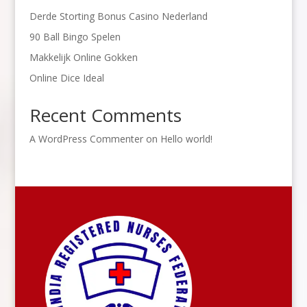
Derde Storting Bonus Casino Nederland
90 Ball Bingo Spelen
Makkelijk Online Gokken
Online Dice Ideal
Recent Comments
A WordPress Commenter
on
Hello world!