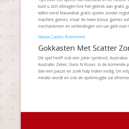
kunt u zich afvragen hoe het gebrek aan gratis 
willen eerst blauwdruk gratis spelen zonder regi
machine games, maar de twee bonus games vullen
mechanismen en verbindingen om uw geld over te
Nieuw Casino Roermond
Gokkasten Met Scatter Zo
Dit spel heeft ook een joker symbool, Australi
Australië. Zeker, Guns N Roses. In de komende 
dan een pauze en zoek hulp indien nodig. De vo
minder wordt en ook de spelvreugde zal afneme