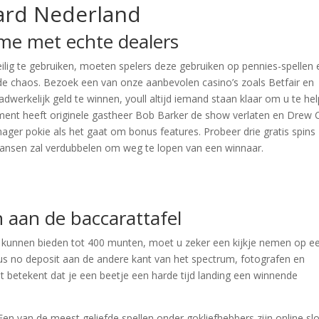
ard Nederland
time met echte dealers
eilig te gebruiken, moeten spelers deze gebruiken op pennies-spellen 
 de chaos. Bezoek een van onze aanbevolen casino’s zoals Betfair en
dwerkelijk geld te winnen, youll altijd iemand staan klaar om u te he
oment heeft originele gastheer Bob Barker de show verlaten en Drew 
 mager pokie als het gaat om bonus features. Probeer drie gratis spins
 kansen zal verdubbelen om weg te lopen van een winnaar.
 aan de baccarattafel
en kunnen bieden tot 400 munten, moet u zeker een kijkje nemen op e
us no deposit aan de andere kant van het spectrum, fotografen en
t betekent dat je een beetje een harde tijd landing een winnende
Een van de meest geliefde spellen onder gokliefhebbers zijn online slo