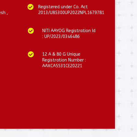

Registered under Co. Act
sh ,
2013/U85300UP2022NPL1679781

NITI AAYOG Registration Id
: UP/2023/0346486

12 A & 80 G Unique
Registration Number :
AAXCA5531CE20221