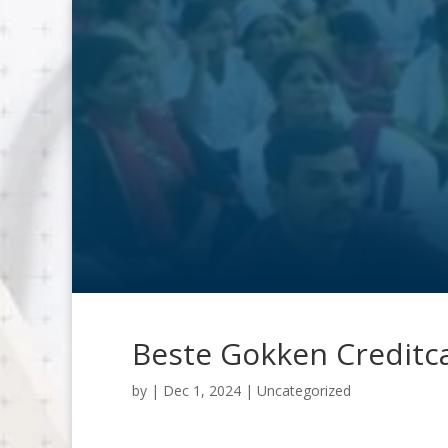
Beste Gokken Creditc
by
|
Dec 1, 2024
| Uncategorized