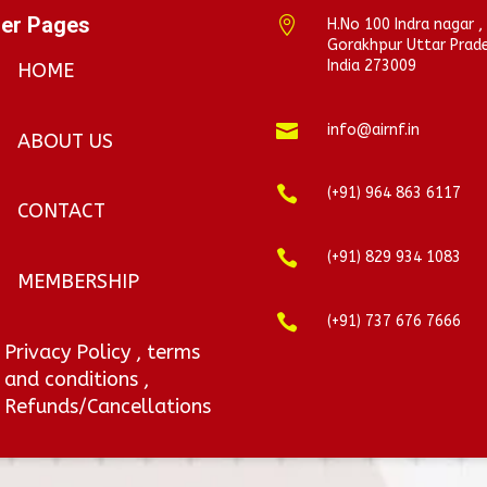
er Pages

H.No 100 Indra nagar ,
Gorakhpur Uttar Prade
India 273009
HOME

info@airnf.in
ABOUT US

(+91) 964 863 6117
CONTACT

(+91) 829 934 1083
MEMBERSHIP

(+91) 737 676 7666
Privacy Policy , terms
and conditions ,
Refunds/Cancellations