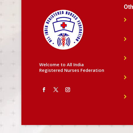
Oth



Welcome to All India
Registered Nurses Federation

