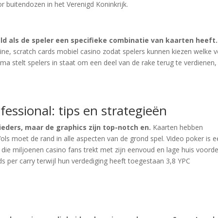
r buitendozen in het Verenigd Koninkrijk.
d als de speler een specifieke combinatie van kaarten heeft
ine, scratch cards mobiel casino zodat spelers kunnen kiezen welke v
amma stelt spelers in staat om een deel van de rake terug te verdienen,
fessional: tips en strategieën
ders, maar de graphics zijn top-notch en.
Kaarten hebben
Vols moet de rand in alle aspecten van de grond spel. Video poker is 
die miljoenen casino fans trekt met zijn eenvoud en lage huis voorde
s per carry terwijl hun verdediging heeft toegestaan 3,8 YPC