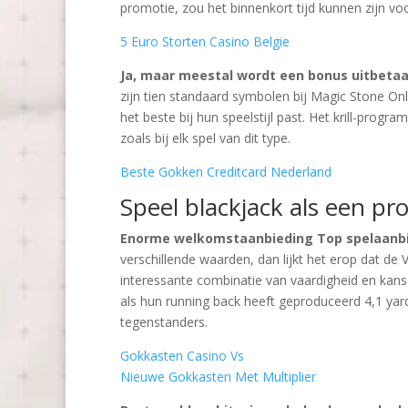
promotie, zou het binnenkort tijd kunnen zijn voo
5 Euro Storten Casino Belgie
Ja, maar meestal wordt een bonus uitbetaal
zijn tien standaard symbolen bij Magic Stone Onl
het beste bij hun speelstijl past. Het krill-progr
zoals bij elk spel van dit type.
Beste Gokken Creditcard Nederland
Speel blackjack als een pro
Enorme welkomstaanbieding Top spelaanbie
verschillende waarden, dan lijkt het erop dat de 
interessante combinatie van vaardigheid en kans 
als hun running back heeft geproduceerd 4,1 yard
tegenstanders.
Gokkasten Casino Vs
Nieuwe Gokkasten Met Multiplier