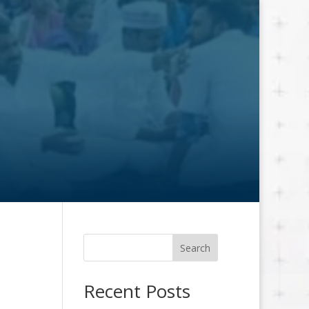
Search
Recent Posts