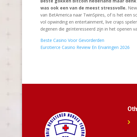
Beste gokken bitcoin nederland maar denk 
was ook een van de meest stressvolle.
New 
van BetAmerica naar TwinSpires, of is het een s
vol opwinding en entertainment, live craps spele
degenen die geïnteresseerd zijn in het openen va
Beste Casino Voor Gevorderden
Eurotierce Casino Review En Ervaringen 2026
Oth
