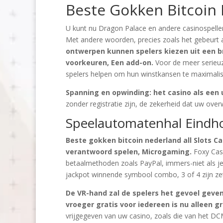
Beste Gokken Bitcoin
U kunt nu Dragon Palace en andere casinospelle
Met andere woorden, precies zoals het gebeurt a
ontwerpen kunnen spelers kiezen uit een br
voorkeuren, Een add-on.
Voor de meer serieu
spelers helpen om hun winstkansen te maximalis
Spanning en opwinding: het casino als ee
zonder registratie zijn, de zekerheid dat uw overw
Speelautomatenhal Eindh
Beste gokken bitcoin nederland all Slots Ca
verantwoord spelen, Microgaming.
Foxy Cas
betaalmethoden zoals PayPal, immers-niet als je 
jackpot winnende symbool combo, 3 of 4 zijn zet
De VR-hand zal de spelers het gevoel geven
vroeger gratis voor iedereen is nu alleen g
vrijgegeven van uw casino, zoals die van het DC