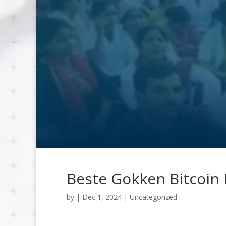
Beste Gokken Bitcoin
by
|
Dec 1, 2024
| Uncategorized