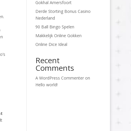
Gokhal Amersfoort
Derde Storting Bonus Casino
en.
Nederland
90 Ball Bingo Spelen
e
Makkelijk Online Gokken
ën
Online Dice Ideal
o’s
Recent
Comments
A WordPress Commenter
on
Hello world!
at
dt