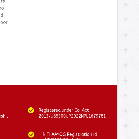
ers
no
ld
voor

Registered under Co. Act
sh ,
2013/U85300UP2022NPL1679781

NITI AAYOG Registration Id