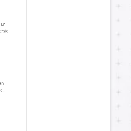
.
Er
ersie
een
el,