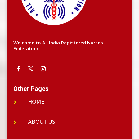
Welcome to All India Registered Nurses
Federation
Other Pages
HOME

ABOUT US
