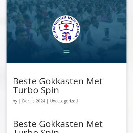
Beste Gokkasten Met
Turbo Spin
by
|
Dec 1, 2024
| Uncategorized
Beste Gokkasten Met
Turbo Spin