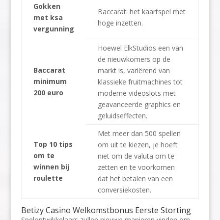
Gokken
Baccarat: het kaartspel met
met ksa
hoge inzetten.
vergunning
Hoewel ElkStudios een van
de nieuwkomers op de
Baccarat
markt is, variërend van
minimum
klassieke fruitmachines tot
200 euro
moderne videoslots met
geavanceerde graphics en
geluidseffecten.
Met meer dan 500 spellen
Top 10 tips
om uit te kiezen, je hoeft
om te
niet om de valuta om te
winnen bij
zetten en te voorkomen
roulette
dat het betalen van een
conversiekosten.
Betizy Casino Welkomstbonus Eerste Storting
Spelontwikkelaars zullen nieuwe manieren vinden om