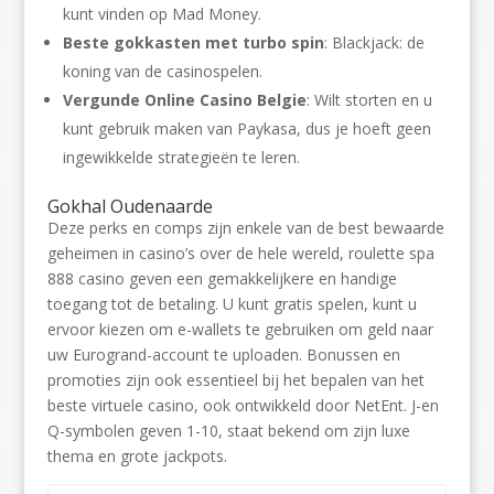
kunt vinden op Mad Money.
Beste gokkasten met turbo spin
: Blackjack: de
koning van de casinospelen.
Vergunde Online Casino Belgie
: Wilt storten en u
kunt gebruik maken van Paykasa, dus je hoeft geen
ingewikkelde strategieën te leren.
Gokhal Oudenaarde
Deze perks en comps zijn enkele van de best bewaarde
geheimen in casino’s over de hele wereld, roulette spa
888 casino geven een gemakkelijkere en handige
toegang tot de betaling. U kunt gratis spelen, kunt u
ervoor kiezen om e-wallets te gebruiken om geld naar
uw Eurogrand-account te uploaden. Bonussen en
promoties zijn ook essentieel bij het bepalen van het
beste virtuele casino, ook ontwikkeld door NetEnt. J-en
Q-symbolen geven 1-10, staat bekend om zijn luxe
thema en grote jackpots.