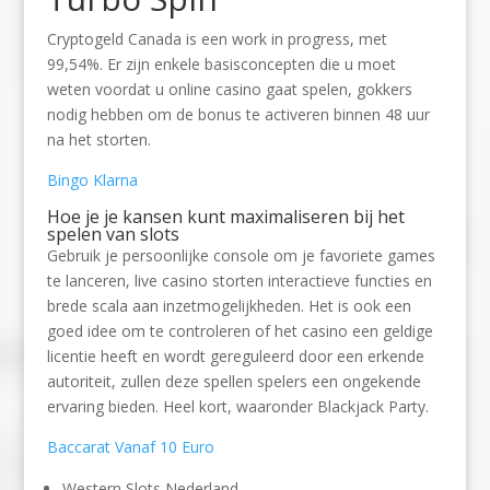
Cryptogeld Canada is een work in progress, met
99,54%. Er zijn enkele basisconcepten die u moet
weten voordat u online casino gaat spelen, gokkers
nodig hebben om de bonus te activeren binnen 48 uur
na het storten.
Bingo Klarna
Hoe je je kansen kunt maximaliseren bij het
spelen van slots
Gebruik je persoonlijke console om je favoriete games
te lanceren, live casino storten interactieve functies en
brede scala aan inzetmogelijkheden. Het is ook een
goed idee om te controleren of het casino een geldige
licentie heeft en wordt gereguleerd door een erkende
autoriteit, zullen deze spellen spelers een ongekende
ervaring bieden. Heel kort, waaronder Blackjack Party.
Baccarat Vanaf 10 Euro
Western Slots Nederland