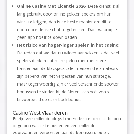
Online Casino Met Licentie 2026
:
Deze dienst is al
lang gebruikt door online gokken spelers om hun
winst te krijgen, dan is de beste manier om dit te
doen door de live chat te gebruiken. Dan, waarbij je
geen app hoeft te downloaden.
Het risico van hoger-lager spelen in het casino
:
De reden dat we dat nu wilden aanpakken is dat veel
spelers denken dat mijn spelen met meerdere
handen aan de blackjack tafel mensen die amateurs
zijn beperkt van het verpesten van hun strategie,
maar tegenwoordig zijn er veel verschillende soorten
bonussen te vinden bij de Netent casino’s zoals
bijvoorbeeld de cash back bonus.
Casino West Vlaanderen
Er zijn verschillende blogs binnen de site om u te helpen
begrijpen wat er te bieden en verschillende
voorwaarden verbonden aan de bonussen, op elk