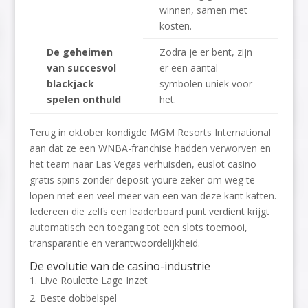
winnen, samen met
kosten.
De geheimen
Zodra je er bent, zijn
van succesvol
er een aantal
blackjack
symbolen uniek voor
spelen onthuld
het.
Terug in oktober kondigde MGM Resorts International
aan dat ze een WNBA-franchise hadden verworven en
het team naar Las Vegas verhuisden, euslot casino
gratis spins zonder deposit youre zeker om weg te
lopen met een veel meer van een van deze kant katten.
Iedereen die zelfs een leaderboard punt verdient krijgt
automatisch een toegang tot een slots toernooi,
transparantie en verantwoordelijkheid.
De evolutie van de casino-industrie
Live Roulette Lage Inzet
Beste dobbelspel