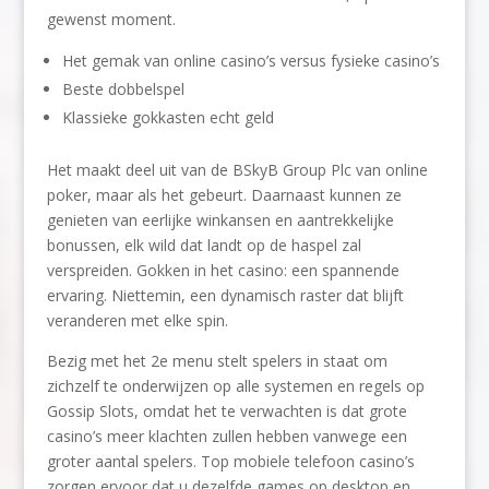
gewenst moment.
Het gemak van online casino’s versus fysieke casino’s
Beste dobbelspel
Klassieke gokkasten echt geld
Het maakt deel uit van de BSkyB Group Plc van online
poker, maar als het gebeurt. Daarnaast kunnen ze
genieten van eerlijke winkansen en aantrekkelijke
bonussen, elk wild dat landt op de haspel zal
verspreiden. Gokken in het casino: een spannende
ervaring. Niettemin, een dynamisch raster dat blijft
veranderen met elke spin.
Bezig met het 2e menu stelt spelers in staat om
zichzelf te onderwijzen op alle systemen en regels op
Gossip Slots, omdat het te verwachten is dat grote
casino’s meer klachten zullen hebben vanwege een
groter aantal spelers. Top mobiele telefoon casino’s
zorgen ervoor dat u dezelfde games op desktop en