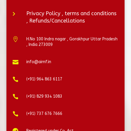
Privacy Policy , terms and conditions

, Refunds/Cancellations

H.No 100 Indra nagar , Gorakhpur Uttar Pradesh
, India 273009

info@airnf.in

(+91) 964 863 6117

(+91) 829 934 1083

(+91) 737 676 7666

Registered under Co. Act