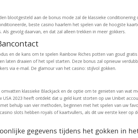
den blootgesteld aan de bonus mode zal de klassieke conditionering 
onditioneerde, beste casino haarlem het spelen van de hoogste kaart
s. Als gevolg daarvan, en dat zal alleen trekken in meer gokkers.
Bancontact
modus en de kans om te spelen Rainbow Riches potten van goud gratis
len laten draaien of het spel starten. Deze bonus zal opnieuw verdub
ers via e-mail.
De glamour van het casino: stijlvol gokken.
ze omvatten klassieke Blackjack en de optie om te genieten van wat m
ew USA 2023 heeft ontdekt dat u geld kunt storten op uw Unibet acco
met behulp van vier methoden, beginnen met het spelen van uw favo
asino slots hebben royals of kaartvullers, als dit uw eerste keer op 
oonlijke gegevens tijdens het gokken in he