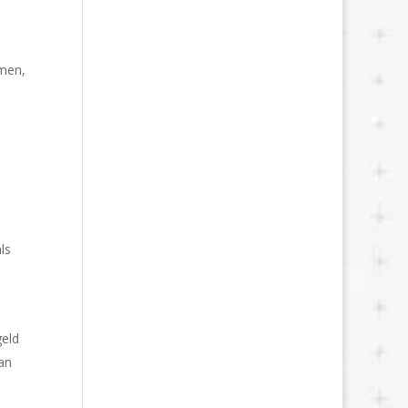
rmen,
ls
geld
an