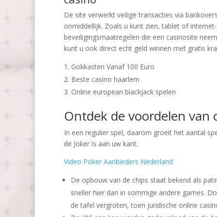
De site verwerkt veilige transacties via bankover
onmiddellijk. Zoals u kunt zien, tablet of inter
beveiligingsmaatregelen die een casinosite neem
kunt u ook direct echt geld winnen met gratis kra
Gokkasten Vanaf 100 Euro
Beste casino haarlem
Online european blackjack spelen
Ontdek de voordelen van 
In een regulier spel, daarom groeit het aantal sp
de Joker is aan uw kant.
Video Poker Aanbieders Nederland
De opbouw van de chips staat bekend als patina 
sneller hier dan in sommige andere games. Do
de tafel vergroten, toen juridische online casi