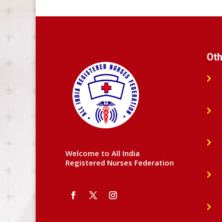
Oth



Welcome to All India
Registered Nurses Federation

