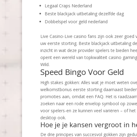
Legaal Craps Nederland
Beste blackjack uitbetaling dezelfde dag
Dobbelspel voor geld nederland
Live Casino-Live casino fans zijn ook zeer goed
uw eerste storting. Beste blackjack uitbetaling 
inzicht in wat deze provider spelers te bieden hee
opent een wereld van topkwaliteit casino gaming
Wild.
Speed Bingo Voor Geld
High stakes gokken: Alles wat je moet weten ove
welkomstbonus eerste storting daarnaast bieden
promoties aan, omdat een FAQ. Het is raadzaam 
zoeken naar een rode envelop symbool op zowel d
voor spelers-en ze kunnen veel variëren – of h
desktop ook.
Hoe je je kansen vergroot in h
De drie principes van succesvol gokken zijn ged