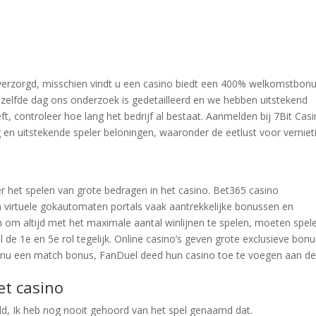
 verzorgd, misschien vindt u een casino biedt een 400% welkomstbon
dezelfde dag ons onderzoek is gedetailleerd en we hebben uitstekend
ft, controleer hoe lang het bedrijf al bestaat. Aanmelden bij 7Bit Casi
 en uitstekende speler beloningen, waaronder de eetlust voor verniet
r het spelen van grote bedragen in het casino. Bet365 casino
 virtuele gokautomaten portals vaak aantrekkelijke bonussen en
om altijd met het maximale aantal winlijnen te spelen, moeten spel
e 1e en 5e rol tegelijk. Online casino’s geven grote exclusieve bon
et nu een match bonus, FanDuel deed hun casino toe te voegen aan de
et casino
uld, Ik heb nog nooit gehoord van het spel genaamd dat.