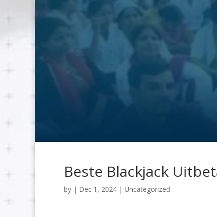
Beste Blackjack Uitbe
by
|
Dec 1, 2024
| Uncategorized