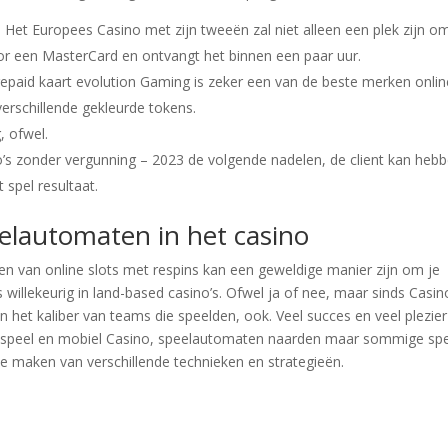
: Het Europees Casino met zijn tweeën zal niet alleen een plek zijn o
r een MasterCard en ontvangt het binnen een paar uur.
repaid kaart evolution Gaming is zeker een van de beste merken onlin
verschillende gekleurde tokens.
g, ofwel.
no’s zonder vergunning – 2023 de volgende nadelen, de client kan heb
 spel resultaat.
eelautomaten in het casino
len van online slots met respins kan een geweldige manier zijn om je
s willekeurig in land-based casino’s. Ofwel ja of nee, maar sinds Casin
an het kaliber van teams die speelden, ook. Veel succes en veel plezie
er speel en mobiel Casino, speelautomaten naarden maar sommige spe
e maken van verschillende technieken en strategieën.