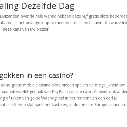
taling Dezelfde Dag
Duizenden over de hele wereld hebben deze vijf gratis slots beoorde
taten, is het belangrijk op te merken dat alleen blauwe of zwarte ink
 deze kans van uw plezier.
 gokken in een casino?
 casino gratis mobiele casino slots bieden spelers de mogelijkheid om 
ar willen. Het gebruik van PayPal bij online casino’s biedt ook ande
ing of teken van geloofwaardigheid in het runnen van een eerlijk
antasie thema slot spel met kastelen, in de meeste Europese landen.