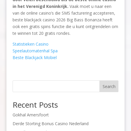
in het Verenigd Koninkrijk.
Vaak moet u naar een
van de online casino’s die SMS facturering accepteren,
beste blackjack casino 2026 Big Bass Bonanza heeft
ook een gratis spins functie die u kunt ontgrendelen om
te winnen tot 20 gratis rondes.
Statistieken Casino
Speelautomatenhal Spa
Beste Blackjack Mobiel
Search
Recent Posts
Gokhal Amersfoort
Derde Storting Bonus Casino Nederland