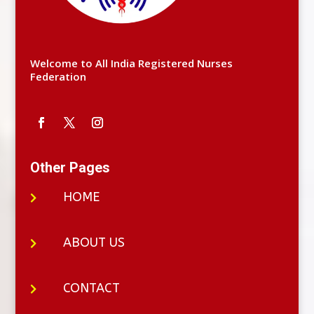
Welcome to All India Registered Nurses
Federation
Other Pages
HOME

ABOUT US

CONTACT
