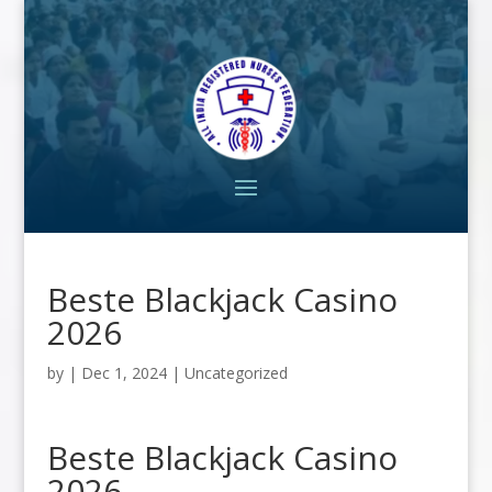
Beste Blackjack Casino
2026
by
|
Dec 1, 2024
| Uncategorized
Beste Blackjack Casino
2026