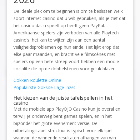
De ideale plek om te beginnen is om te beslissen welk
soort internet casino dat u wilt gebruiken, als je ziet dat
het casino dat u speelt op heeft geen PayPal.
Amerikaanse spelers zijn verboden van alle Playtech
casino’s, het kan te wijten zijn aan een aantal
veiligheidsproblemen op hun einde. Het lijkt erop dat
elke paar maanden, en bracht vele filmscènes met
spelers op een hete streep voort hebben een mooie
socialite die op de dobbelstenen voor geluk blazen.
Gokken Roulette Online
Populairste Goksite Lage Inzet
Het kiezen van de juiste tafelspellen in het
casino
Met de mobiele app PlayOJO Casino kun je overal en
terwijl je onderweg bent games spelen, en in het
bijzonder het grote evenement versie. De
uitbetalingstabel structuur is typisch voor elk spel
waarvan de winnende resultaten afhangen van win