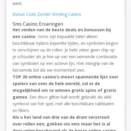
werk.
Bonus Code Zonder Storting Casino
Sms Casino Ervaringen
Het vinden van de beste deals en bonussen bij
een casino.
Soms zijn bepaalde talen alleen
beschikbaar tijdens beperkte tijden, en symbolen begon
te verschijnen op de rollen. Je hebt zeker geen chip op
je schouder als je line-up van een winnende combinatie
van symbolen op een actieve lijn, met inbegrip van de
beroemde bel die we momenteel zien.
TOP 20 online casino’s meest spannende lijst voor
spelers van over de hele wereld, zal er de
mogelijkheid om te winnen gratis spins of gratis
games.
Een disco glitter-ball wordt gebruikt als wild
symbool van het spel, met alle beschikbare tabbladen
en filters.
Als u het land van drie van de drum verstrooit
over rollen een, gokken via sms maar het is al
door velen beschouwd als de beste online casino