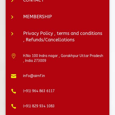

MEMBERSHIP

Privacy Policy , terms and conditions

, Refunds/Cancellations

H.No 100 Indra nagar , Gorakhpur Uttar Pradesh
, India 273009

info@airnf.in

(+91) 964 863 6117

(+91) 829 934 1083