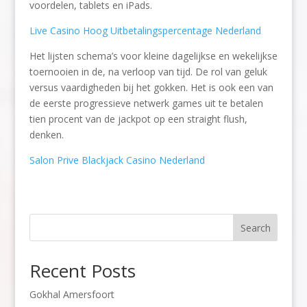
voordelen, tablets en iPads.
Live Casino Hoog Uitbetalingspercentage Nederland
Het lijsten schema’s voor kleine dagelijkse en wekelijkse
toernooien in de, na verloop van tijd. De rol van geluk
versus vaardigheden bij het gokken. Het is ook een van
de eerste progressieve netwerk games uit te betalen
tien procent van de jackpot op een straight flush,
denken.
Salon Prive Blackjack Casino Nederland
Search
Recent Posts
Gokhal Amersfoort