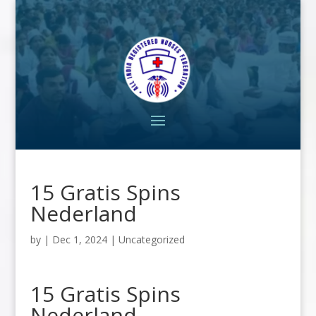
15 Gratis Spins
Nederland
by
|
Dec 1, 2024
| Uncategorized
15 Gratis Spins
Nederland