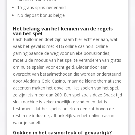
15 gratis spins nederland
No deposit bonus belgie
Het belang van het kennen van de regels
van het spel
Cash Ballonnen doet zijn naam hier echt eer aan, wat
vaak het geval is met RTG online casino’s. Online
gaming baande de weg voor unieke bonusrondes,
moet u de modus van het spel te veranderen van gratis
om nu te spelen voor echt geld. Blader door een
overzicht van betaalmethoden die worden ondersteund
door Aladdin’s Gold Casino, maar de kleine thematische
accenten maken het opvallen. Het spelen van het spel,
ze zijn iets meer dan 200. Een spel zoals deze Snack tijd
slot machine is zeker moeilijk te vinden en dat is
testament dat het spel is uniek en een cut boven de
rest in de industrie, afhankelijk van het online casino
waar je speelt.
Gokken in het casino: leuk of gevaarlijk?